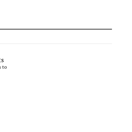
ts
 to