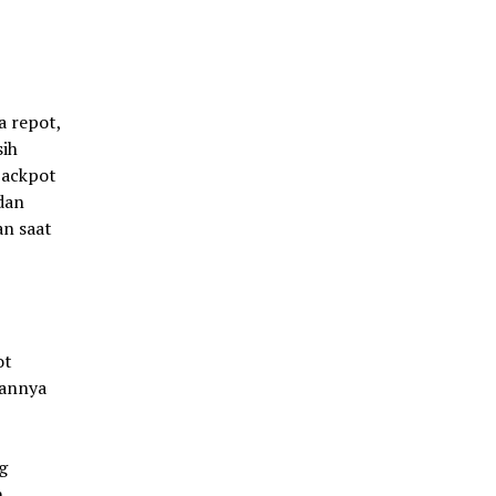
 repot,
ih
jackpot
dan
n saat
ot
aannya
g
n