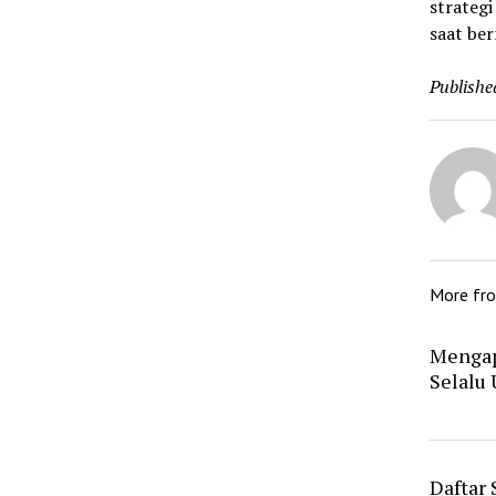
strategi
saat be
Publishe
More fr
Mengap
Selalu 
Daftar 