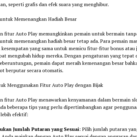
n, seperti grafis dan efek suara yang menghibur.
 untuk Memenangkan Hadiah Besar
n fitur Auto Play memungkinkan pemain untuk bermain tanpa
 untuk memenangkan hadiah besar tetap ada. Para pemain mas
i kesempatan yang sama untuk memicu fitur-fitur bonus atau 
pat mengubah hidup mereka. Dengan pengaturan yang tepat 
 keberuntungan, pemain dapat meraih kemenangan besar bahka
ot berputar secara otomatis.
tuk Menggunakan Fitur Auto Play dengan Bijak
n fitur Auto Play menawarkan kenyamanan dalam bermain sl
 ada beberapa tips yang perlu dipertimbangkan agar penggun
lebih efektif:
ukan Jumlah Putaran yang Sesuai
: Pilih jumlah putaran yan
n Anda mainkan dengan Auto Play sesuai dengan anggaran da