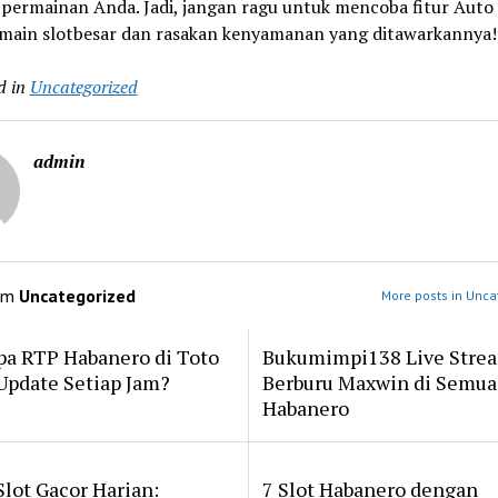
 permainan Anda. Jadi, jangan ragu untuk mencoba fitur Auto
rmain slotbesar dan rasakan kenyamanan yang ditawarkannya!
d in
Uncategorized
admin
om
Uncategorized
More posts in Unca
a RTP Habanero di Toto
Bukumimpi138 Live Stre
Update Setiap Jam?
Berburu Maxwin di Semu
Habanero
Slot Gacor Harian:
7 Slot Habanero dengan