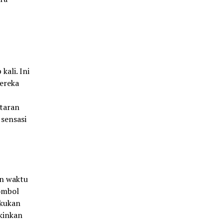
ali. Ini
ereka
utaran
sensasi
an waktu
ombol
akukan
gkinkan