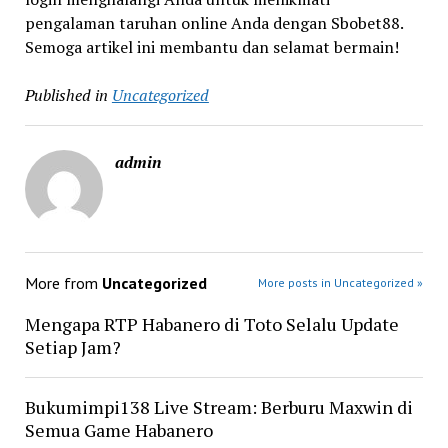
pengalaman taruhan online Anda dengan Sbobet88.
Semoga artikel ini membantu dan selamat bermain!
Published in
Uncategorized
admin
More from
Uncategorized
More posts in Uncategorized »
Mengapa RTP Habanero di Toto Selalu Update
Setiap Jam?
Bukumimpi138 Live Stream: Berburu Maxwin di
Semua Game Habanero