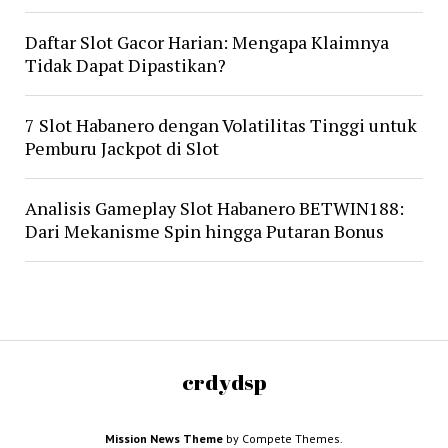
Daftar Slot Gacor Harian: Mengapa Klaimnya
Tidak Dapat Dipastikan?
7 Slot Habanero dengan Volatilitas Tinggi untuk
Pemburu Jackpot di Slot
Analisis Gameplay Slot Habanero BETWIN188:
Dari Mekanisme Spin hingga Putaran Bonus
crdydsp
Mission News Theme
by Compete Themes.