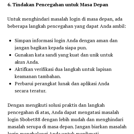
6. Tindakan Pencegahan untuk Masa Depan
Untuk menghindari masalah login di masa depan, ada
beberapa langkah pencegahan yang dapat Anda ambil:
Simpan informasi login Anda dengan aman dan
jangan bagikan kepada siapa pun.
Gunakan kata sandi yang kuat dan unik untuk
akun Anda.
Aktifkan verifikasi dua langkah untuk lapisan
keamanan tambahan.
Perbarui perangkat lunak dan aplikasi Anda
secara teratur.
Dengan mengikuti solusi praktis dan langkah
pencegahan di atas, Anda dapat mengatasi masalah
login Sbobet88 dengan lebih mudah dan menghindari
masalah serupa di masa depan. Jangan biarkan masalah
login menghalangi Anda untuk menikmati