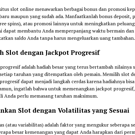
situs slot online menawarkan berbagai bonus dan promosi ke
baru maupun yang sudah ada. Manfaatkanlah bonus deposit, 
free spins), atau promosi lainnya untuk meningkatkan peluang
ni dapat membantu Anda memperpanjang waktu bermain dan
atkan saldo Anda tanpa harus mengeluarkan uang tambahan.
lih Slot dengan Jackpot Progresif
progresif adalah hadiah besar yang terus bertambah nilainya s
setiap taruhan yang ditempatkan oleh pemain. Memilih slot 
progresif dapat menjadi langkah cerdas karena hadiahnya bisa
Namun, ingatlah bahwa untuk memenangkan jackpot progresif,
ali Anda perlu memasang taruhan maksimum.
inkan Slot dengan Volatilitas yang Sesuai
tas (atau variabilitas) adalah faktor yang mengukur seberapa s
erapa besar kemenangan yang dapat Anda harapkan dari per