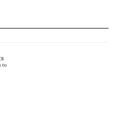
ts
 to