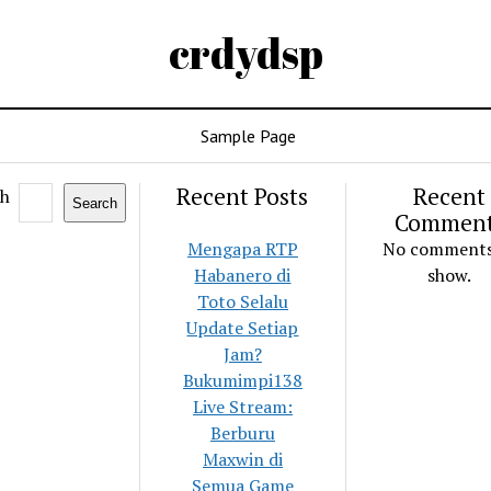
crdydsp
Sample Page
Recent Posts
Recent
ch
Search
Commen
Mengapa RTP
No comments
Habanero di
show.
Toto Selalu
Update Setiap
Jam?
Bukumimpi138
Live Stream:
Berburu
Maxwin di
Semua Game