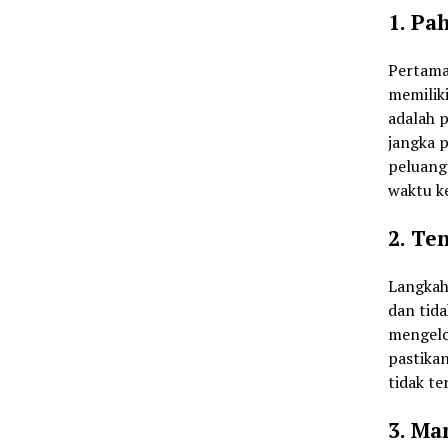
1. Pa
Pertama
memiliki
adalah 
jangka p
peluang
waktu k
2. Te
Langkah
dan tida
mengelol
pastika
tidak t
3. Ma