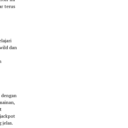
ar terus
lajari
wild dan
n
i dengan
mainan,
t
jackpot
jelas.