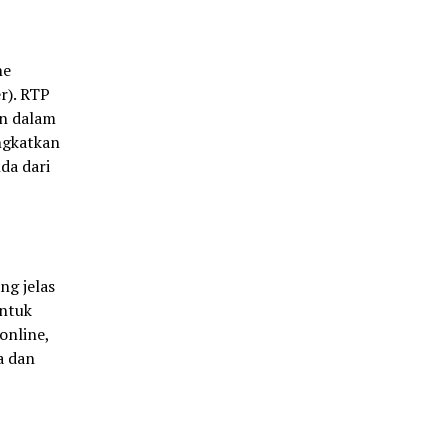
ne
r). RTP
in dalam
ingkatkan
da dari
ng jelas
untuk
online,
a dan