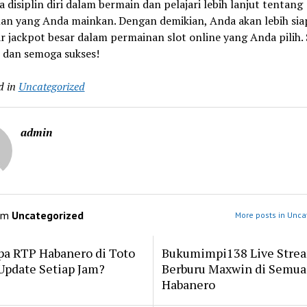
a disiplin diri dalam bermain dan pelajari lebih lanjut tentang
an yang Anda mainkan. Dengan demikian, Anda akan lebih sia
 jackpot besar dalam permainan slot online yang Anda pilih.
 dan semoga sukses!
d in
Uncategorized
admin
om
Uncategorized
More posts in Unca
a RTP Habanero di Toto
Bukumimpi138 Live Stre
Update Setiap Jam?
Berburu Maxwin di Semu
Habanero