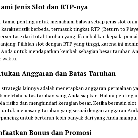
hami Jenis Slot dan RTP-nya
-tama, penting untuk memahami bahwa setiap jenis slot onli
 karakteristik berbeda, termasuk tingkat RTP (Return to Playe
persentase dari total taruhan yang dikembalikan kepada pema
anjang. Pilihlah slot dengan RTP yang tinggi, karena ini men
 Anda untuk mendapatkan kembali sebagian besar taruhan An
e waktu.
ntukan Anggaran dan Batas Taruhan
 strategis lainnya adalah menetapkan anggaran permainan ya
k melebihi batas taruhan yang Anda siapkan. Hal ini penting 
a risiko dan menghindari kerugian besar. Ketika bermain slot 
n untuk memasang taruhan yang sesuai dengan anggaran And
erpancing untuk bertaruh lebih banyak dari yang Anda mampu.
nfaatkan Bonus dan Promosi