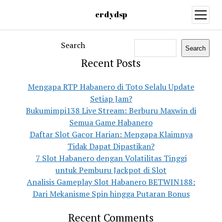
crdydsp
open
menu
Search
Search
Recent Posts
Mengapa RTP Habanero di Toto Selalu Update
Setiap Jam?
Bukumimpi138 Live Stream: Berburu Maxwin di
Semua Game Habanero
Daftar Slot Gacor Harian: Mengapa Klaimnya
Tidak Dapat Dipastikan?
7 Slot Habanero dengan Volatilitas Tinggi
untuk Pemburu Jackpot di Slot
Analisis Gameplay Slot Habanero BETWIN188:
Dari Mekanisme Spin hingga Putaran Bonus
Recent Comments