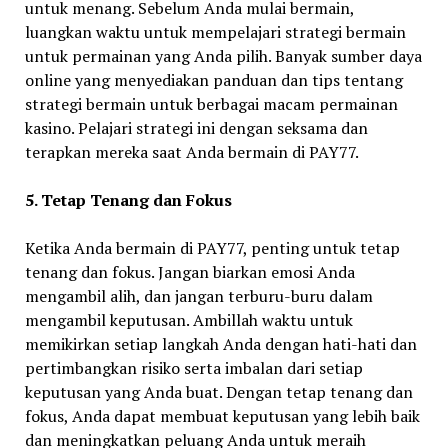
untuk menang. Sebelum Anda mulai bermain,
luangkan waktu untuk mempelajari strategi bermain
untuk permainan yang Anda pilih. Banyak sumber daya
online yang menyediakan panduan dan tips tentang
strategi bermain untuk berbagai macam permainan
kasino. Pelajari strategi ini dengan seksama dan
terapkan mereka saat Anda bermain di PAY77.
5. Tetap Tenang dan Fokus
Ketika Anda bermain di PAY77, penting untuk tetap
tenang dan fokus. Jangan biarkan emosi Anda
mengambil alih, dan jangan terburu-buru dalam
mengambil keputusan. Ambillah waktu untuk
memikirkan setiap langkah Anda dengan hati-hati dan
pertimbangkan risiko serta imbalan dari setiap
keputusan yang Anda buat. Dengan tetap tenang dan
fokus, Anda dapat membuat keputusan yang lebih baik
dan meningkatkan peluang Anda untuk meraih