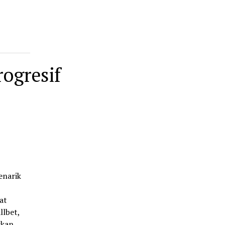
rogresif
enarik
at
llbet,
rkan