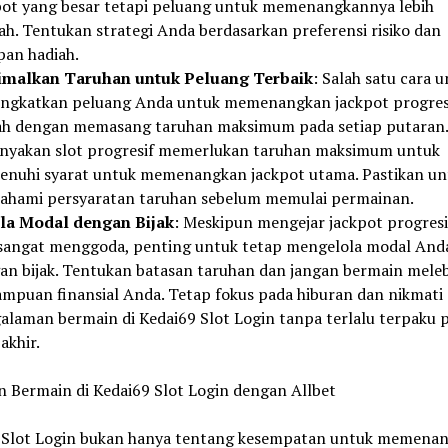
pot yang besar tetapi peluang untuk memenangkannya lebih
ah. Tentukan strategi Anda berdasarkan preferensi risiko dan
pan hadiah.
malkan Taruhan untuk Peluang Terbaik
: Salah satu cara 
ngkatkan peluang Anda untuk memenangkan jackpot progres
ah dengan memasang taruhan maksimum pada setiap putaran.
nyakan slot progresif memerlukan taruhan maksimum untuk
nuhi syarat untuk memenangkan jackpot utama. Pastikan un
hami persyaratan taruhan sebelum memulai permainan.
la Modal dengan Bijak
: Meskipun mengejar jackpot progresi
 sangat menggoda, penting untuk tetap mengelola modal And
an bijak. Tentukan batasan taruhan dan jangan bermain meleb
mpuan finansial Anda. Tetap fokus pada hiburan dan nikmati
alaman bermain di Kedai69 Slot Login tanpa terlalu terpaku 
 akhir.
n Bermain di Kedai69 Slot Login dengan Allbet
 Slot Login bukan hanya tentang kesempatan untuk memena