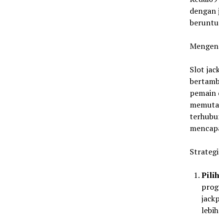
dengan 
beruntu
Mengenal
Slot jac
bertamb
pemain d
memutar 
terhubu
mencapa
Strateg
Pili
prog
jack
lebih