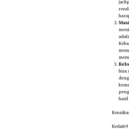
jack
rend
hara
Maxi
meni
adal
Keba
meme
mema
Kelo
bisa
deng
kema
peng
hasil
Keunika
Kedai69