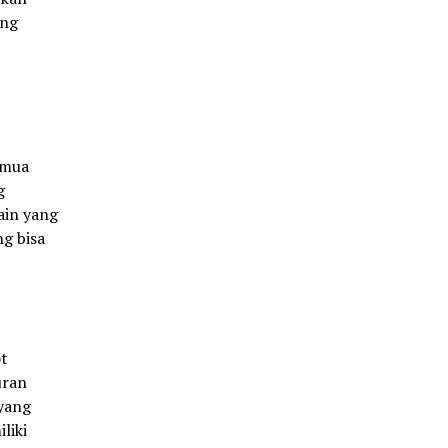
ang
emua
g
ain yang
g bisa
ot
uran
 yang
liki