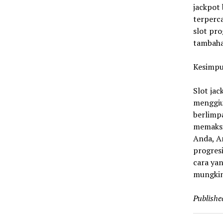
jackpot
terperca
slot pro
tambaha
Kesimpu
Slot ja
menggiu
berlimpa
memaksi
Anda, A
progres
cara ya
mungkin
Publishe