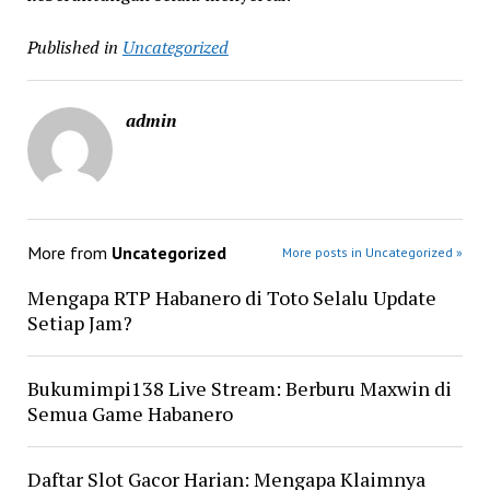
Published in
Uncategorized
admin
More from
Uncategorized
More posts in Uncategorized »
Mengapa RTP Habanero di Toto Selalu Update
Setiap Jam?
Bukumimpi138 Live Stream: Berburu Maxwin di
Semua Game Habanero
Daftar Slot Gacor Harian: Mengapa Klaimnya