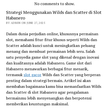
No comments to show.
Strategi Menggunakan Wilds dan Scatter di Slot
Habanero
BY ADMIN ON JUNE 27, 2025
Dalam dunia perjudian online, khususnya permainan
slot, memahami fitur-fitur khusus seperti Wilds dan
Scatter adalah kunci untuk meningkatkan peluang
menang dan membuat permainan lebih seru. Salah
satu penyedia game slot yang dikenal dengan inovasi
dan kualitasnya adalah Habanero. Game slot dari
Habanero menawarkan berbagai fitur menarik,
termasuk
slot gacor
Wilds dan Scatter yang berperan
penting dalam strategi bermain. Artikel ini akan
membahas bagaimana kamu bisa memanfaatkan Wilds
dan Scatter di slot Habanero agar pengalaman
bermainmu lebih menyenangkan dan berpotensi
memberikan keuntungan maksimal.