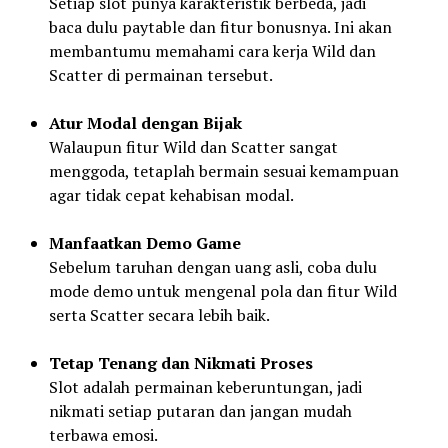
Setiap slot punya karakteristik berbeda, jadi
baca dulu paytable dan fitur bonusnya. Ini akan
membantumu memahami cara kerja Wild dan
Scatter di permainan tersebut.
Atur Modal dengan Bijak
Walaupun fitur Wild dan Scatter sangat
menggoda, tetaplah bermain sesuai kemampuan
agar tidak cepat kehabisan modal.
Manfaatkan Demo Game
Sebelum taruhan dengan uang asli, coba dulu
mode demo untuk mengenal pola dan fitur Wild
serta Scatter secara lebih baik.
Tetap Tenang dan Nikmati Proses
Slot adalah permainan keberuntungan, jadi
nikmati setiap putaran dan jangan mudah
terbawa emosi.