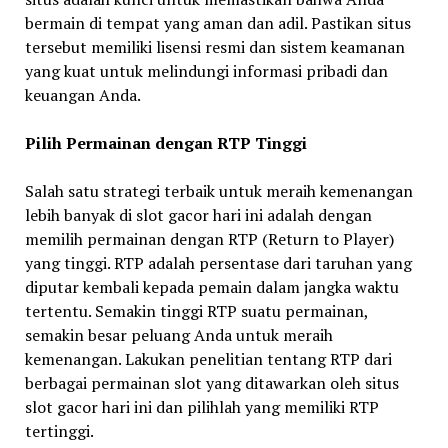
bermain di tempat yang aman dan adil. Pastikan situs
tersebut memiliki lisensi resmi dan sistem keamanan
yang kuat untuk melindungi informasi pribadi dan
keuangan Anda.
Pilih Permainan dengan RTP Tinggi
Salah satu strategi terbaik untuk meraih kemenangan
lebih banyak di slot gacor hari ini adalah dengan
memilih permainan dengan RTP (Return to Player)
yang tinggi. RTP adalah persentase dari taruhan yang
diputar kembali kepada pemain dalam jangka waktu
tertentu. Semakin tinggi RTP suatu permainan,
semakin besar peluang Anda untuk meraih
kemenangan. Lakukan penelitian tentang RTP dari
berbagai permainan slot yang ditawarkan oleh situs
slot gacor hari ini dan pilihlah yang memiliki RTP
tertinggi.