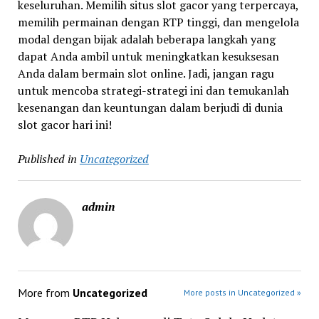
keseluruhan. Memilih situs slot gacor yang terpercaya,
memilih permainan dengan RTP tinggi, dan mengelola
modal dengan bijak adalah beberapa langkah yang
dapat Anda ambil untuk meningkatkan kesuksesan
Anda dalam bermain slot online. Jadi, jangan ragu
untuk mencoba strategi-strategi ini dan temukanlah
kesenangan dan keuntungan dalam berjudi di dunia
slot gacor hari ini!
Published in
Uncategorized
admin
More from
Uncategorized
More posts in Uncategorized »