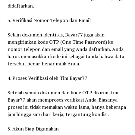
didaftarkan.
3. Verifikasi Nomor Telepon dan Email
Selain dokumen identitas, Bayar77 juga akan
mengirimkan kode OTP (One Time Password) ke
nomor telepon dan email yang Anda daftarkan. Anda
harus memasukkan kode ini sebagai tanda bahwa data
tersebut benar-benar milik Anda.
4. Proses Verifikasi oleh Tim Bayar77
Setelah semua dokumen dan kode OTP dikirim, tim
Bayar77 akan memproses verifikasi Anda. Biasanya
proses ini tidak memakan waktu lama, hanya beberapa
jam hingga satu hari kerja, tergantung kondisi.
5. Akun Siap Digunakan