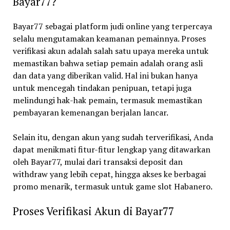
Bayar77?
Bayar77 sebagai platform judi online yang terpercaya
selalu mengutamakan keamanan pemainnya. Proses
verifikasi akun adalah salah satu upaya mereka untuk
memastikan bahwa setiap pemain adalah orang asli
dan data yang diberikan valid. Hal ini bukan hanya
untuk mencegah tindakan penipuan, tetapi juga
melindungi hak-hak pemain, termasuk memastikan
pembayaran kemenangan berjalan lancar.
Selain itu, dengan akun yang sudah terverifikasi, Anda
dapat menikmati fitur-fitur lengkap yang ditawarkan
oleh Bayar77, mulai dari transaksi deposit dan
withdraw yang lebih cepat, hingga akses ke berbagai
promo menarik, termasuk untuk game slot Habanero.
Proses Verifikasi Akun di Bayar77