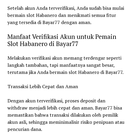
Setelah akun Anda terverifikasi, Anda sudah bisa mulai
bermain slot Habanero dan menikmati semua fitur
yang tersedia di Bayar77 dengan aman.
Manfaat Verifikasi Akun untuk Pemain
Slot Habanero di Bayar77
Melakukan verifikasi akun memang terdengar seperti
langkah tambahan, tapi manfaatnya sangat besar,
terutama jika Anda bermain slot Habanero di Bayar77.
Transaksi Lebih Cepat dan Aman
Dengan akun terverifikasi, proses deposit dan
withdraw menjadi lebih cepat dan aman. Bayar77 bisa
memastikan bahwa transaksi dilakukan oleh pemilik
akun asli, sehingga meminimalisir risiko penipuan atau
pencurian dana.