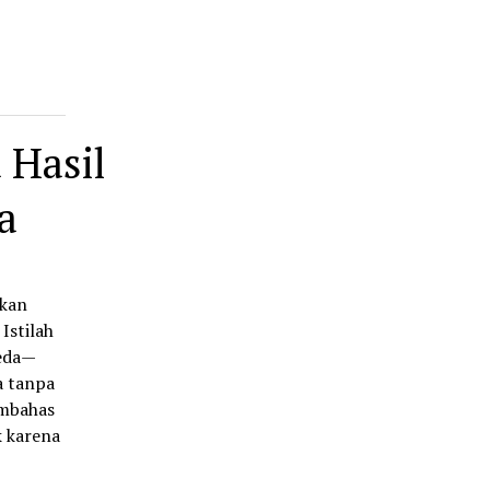
 Hasil
a
akan
Istilah
beda—
a tanpa
embahas
k karena