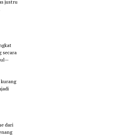
s justru
h
ngkat
g secara
cul—
 kurang
jadi
e dari
menang