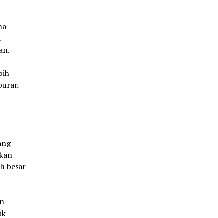
na
a
an.
bih
iburan
ang
tkan
ih besar
an
ak