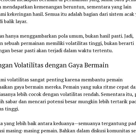
 mendapatkan kemenangan beruntun, sementara yang lain
i kekeringan hasil. Semua itu adalah bagian dari sistem acak
i balik layar.
tas hanya menggambarkan pola umum, bukan hasil pasti. Jadi,
 sebuah permainan memiliki volatilitas tinggi, bukan berarti
gan besar pasti akan terjadi dalam waktu tertentu.
gan Volatilitas dengan Gaya Bermain
i volatilitas sangat penting karena membantu pemain
aikan gaya bermain mereka. Pemain yang suka ritme cepat dan
iasanya lebih cocok dengan volatilitas rendah. Sementara itu,
ih sabar dan mencari potensi besar mungkin lebih tertarik pa
as tinggi.
da yang lebih baik antara keduanya—semuanya tergantung pa
nsi masing-masing pemain. Bahkan dalam diskusi komunitas sep