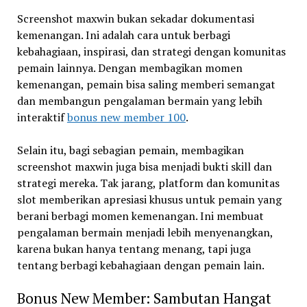
Screenshot maxwin bukan sekadar dokumentasi
kemenangan. Ini adalah cara untuk berbagi
kebahagiaan, inspirasi, dan strategi dengan komunitas
pemain lainnya. Dengan membagikan momen
kemenangan, pemain bisa saling memberi semangat
dan membangun pengalaman bermain yang lebih
interaktif
bonus new member 100
.
Selain itu, bagi sebagian pemain, membagikan
screenshot maxwin juga bisa menjadi bukti skill dan
strategi mereka. Tak jarang, platform dan komunitas
slot memberikan apresiasi khusus untuk pemain yang
berani berbagi momen kemenangan. Ini membuat
pengalaman bermain menjadi lebih menyenangkan,
karena bukan hanya tentang menang, tapi juga
tentang berbagi kebahagiaan dengan pemain lain.
Bonus New Member: Sambutan Hangat