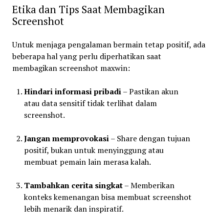
Etika dan Tips Saat Membagikan
Screenshot
Untuk menjaga pengalaman bermain tetap positif, ada
beberapa hal yang perlu diperhatikan saat
membagikan screenshot maxwin:
Hindari informasi pribadi
– Pastikan akun
atau data sensitif tidak terlihat dalam
screenshot.
Jangan memprovokasi
– Share dengan tujuan
positif, bukan untuk menyinggung atau
membuat pemain lain merasa kalah.
Tambahkan cerita singkat
– Memberikan
konteks kemenangan bisa membuat screenshot
lebih menarik dan inspiratif.