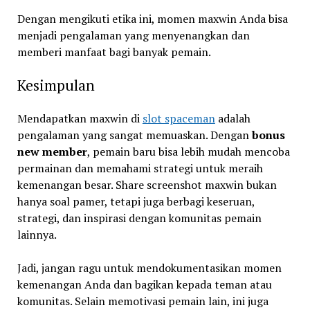
Dengan mengikuti etika ini, momen maxwin Anda bisa
menjadi pengalaman yang menyenangkan dan
memberi manfaat bagi banyak pemain.
Kesimpulan
Mendapatkan maxwin di
slot spaceman
adalah
pengalaman yang sangat memuaskan. Dengan
bonus
new member
, pemain baru bisa lebih mudah mencoba
permainan dan memahami strategi untuk meraih
kemenangan besar. Share screenshot maxwin bukan
hanya soal pamer, tetapi juga berbagi keseruan,
strategi, dan inspirasi dengan komunitas pemain
lainnya.
Jadi, jangan ragu untuk mendokumentasikan momen
kemenangan Anda dan bagikan kepada teman atau
komunitas. Selain memotivasi pemain lain, ini juga