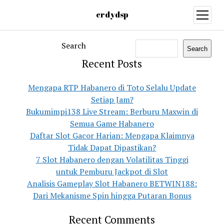
crdydsp
open
menu
Search
Search
Recent Posts
Mengapa RTP Habanero di Toto Selalu Update
Setiap Jam?
Bukumimpi138 Live Stream: Berburu Maxwin di
Semua Game Habanero
Daftar Slot Gacor Harian: Mengapa Klaimnya
Tidak Dapat Dipastikan?
7 Slot Habanero dengan Volatilitas Tinggi
untuk Pemburu Jackpot di Slot
Analisis Gameplay Slot Habanero BETWIN188:
Dari Mekanisme Spin hingga Putaran Bonus
Recent Comments