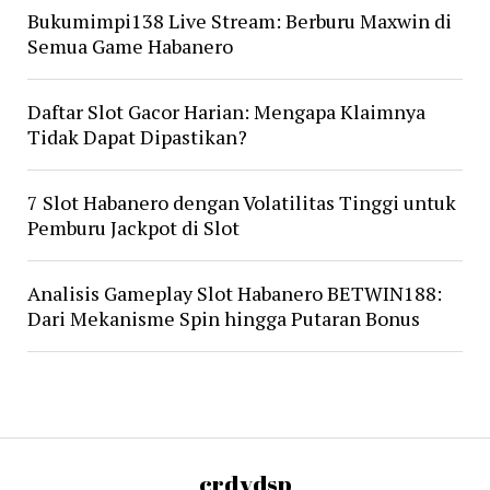
Bukumimpi138 Live Stream: Berburu Maxwin di
Semua Game Habanero
Daftar Slot Gacor Harian: Mengapa Klaimnya
Tidak Dapat Dipastikan?
7 Slot Habanero dengan Volatilitas Tinggi untuk
Pemburu Jackpot di Slot
Analisis Gameplay Slot Habanero BETWIN188:
Dari Mekanisme Spin hingga Putaran Bonus
crdydsp