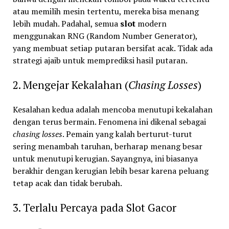
atau memilih mesin tertentu, mereka bisa menang
lebih mudah. Padahal, semua
slot
modern
menggunakan RNG (Random Number Generator),
yang membuat setiap putaran bersifat acak. Tidak ada
strategi ajaib untuk memprediksi hasil putaran.
2. Mengejar Kekalahan (
Chasing Losses
)
Kesalahan kedua adalah mencoba menutupi kekalahan
dengan terus bermain. Fenomena ini dikenal sebagai
chasing losses
. Pemain yang kalah berturut-turut
sering menambah taruhan, berharap menang besar
untuk menutupi kerugian. Sayangnya, ini biasanya
berakhir dengan kerugian lebih besar karena peluang
tetap acak dan tidak berubah.
3. Terlalu Percaya pada Slot Gacor