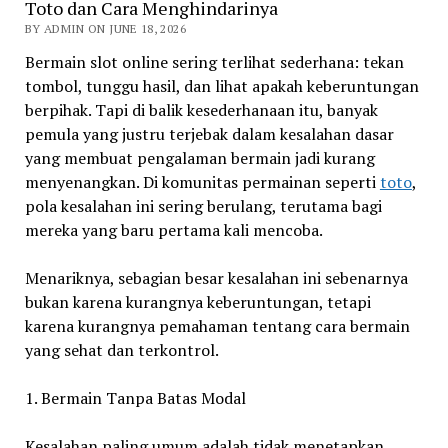
Toto dan Cara Menghindarinya
BY ADMIN ON JUNE 18, 2026
Bermain slot online sering terlihat sederhana: tekan
tombol, tunggu hasil, dan lihat apakah keberuntungan
berpihak. Tapi di balik kesederhanaan itu, banyak
pemula yang justru terjebak dalam kesalahan dasar
yang membuat pengalaman bermain jadi kurang
menyenangkan. Di komunitas permainan seperti
toto
,
pola kesalahan ini sering berulang, terutama bagi
mereka yang baru pertama kali mencoba.
Menariknya, sebagian besar kesalahan ini sebenarnya
bukan karena kurangnya keberuntungan, tetapi
karena kurangnya pemahaman tentang cara bermain
yang sehat dan terkontrol.
1. Bermain Tanpa Batas Modal
Kesalahan paling umum adalah tidak menetapkan