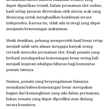
dapat dipastikan terjadi. Dalam permainan slot online,
hasil setiap putaran ditentukan oleh sistem acak yang
dirancang untuk menghasilkan kombinasi secara
independen. Karena itu, tidak ada strategi yang dapat
menjamin kemenangan maksimum.
Meski demikian, peluang memperoleh hasil besar tetap
menjadi salah satu alasan mengapa banyak orang
tertarik mencoba permainan slot. Kisah pemain yang
berhasil mendapatkan kemenangan besar sering kali
menjadi inspirasi sekaligus hiburan bagi komunitas
pemain lainnya.
Namun, pemain yang berpengalaman biasanya
memahami bahwa kemenangan besar merupakan
bagian dari kemungkinan yang ada dalam permainan,
bukan sesuatu yang dapat diprediksi atau diulang
secara konsisten.