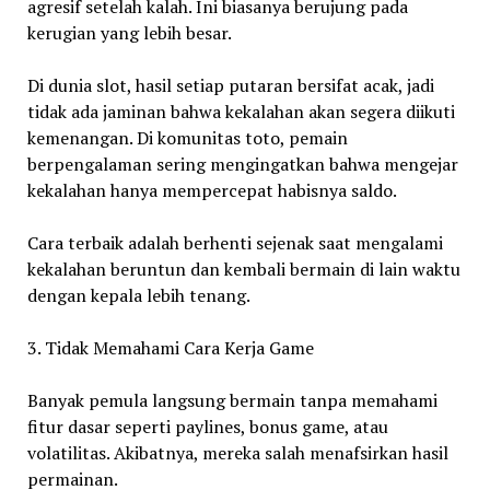
agresif setelah kalah. Ini biasanya berujung pada
kerugian yang lebih besar.
Di dunia slot, hasil setiap putaran bersifat acak, jadi
tidak ada jaminan bahwa kekalahan akan segera diikuti
kemenangan. Di komunitas toto, pemain
berpengalaman sering mengingatkan bahwa mengejar
kekalahan hanya mempercepat habisnya saldo.
Cara terbaik adalah berhenti sejenak saat mengalami
kekalahan beruntun dan kembali bermain di lain waktu
dengan kepala lebih tenang.
3. Tidak Memahami Cara Kerja Game
Banyak pemula langsung bermain tanpa memahami
fitur dasar seperti paylines, bonus game, atau
volatilitas. Akibatnya, mereka salah menafsirkan hasil
permainan.