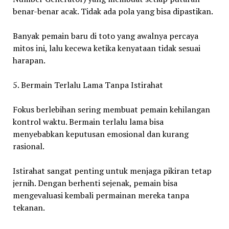
benar-benar acak. Tidak ada pola yang bisa dipastikan.
Banyak pemain baru di toto yang awalnya percaya
mitos ini, lalu kecewa ketika kenyataan tidak sesuai
harapan.
5. Bermain Terlalu Lama Tanpa Istirahat
Fokus berlebihan sering membuat pemain kehilangan
kontrol waktu. Bermain terlalu lama bisa
menyebabkan keputusan emosional dan kurang
rasional.
Istirahat sangat penting untuk menjaga pikiran tetap
jernih. Dengan berhenti sejenak, pemain bisa
mengevaluasi kembali permainan mereka tanpa
tekanan.