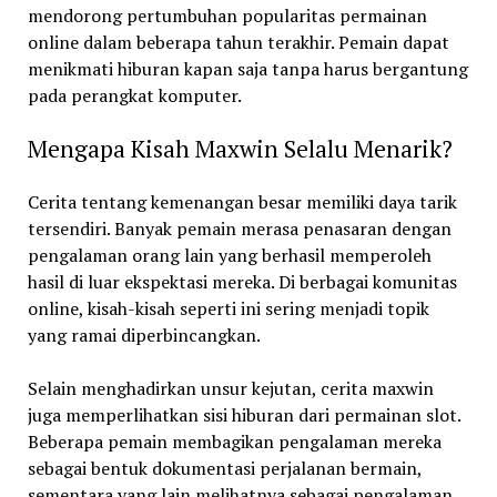
mendorong pertumbuhan popularitas permainan
online dalam beberapa tahun terakhir. Pemain dapat
menikmati hiburan kapan saja tanpa harus bergantung
pada perangkat komputer.
Mengapa Kisah Maxwin Selalu Menarik?
Cerita tentang kemenangan besar memiliki daya tarik
tersendiri. Banyak pemain merasa penasaran dengan
pengalaman orang lain yang berhasil memperoleh
hasil di luar ekspektasi mereka. Di berbagai komunitas
online, kisah-kisah seperti ini sering menjadi topik
yang ramai diperbincangkan.
Selain menghadirkan unsur kejutan, cerita maxwin
juga memperlihatkan sisi hiburan dari permainan slot.
Beberapa pemain membagikan pengalaman mereka
sebagai bentuk dokumentasi perjalanan bermain,
sementara yang lain melihatnya sebagai pengalaman