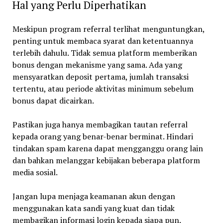
Hal yang Perlu Diperhatikan
Meskipun program referral terlihat menguntungkan,
penting untuk membaca syarat dan ketentuannya
terlebih dahulu. Tidak semua platform memberikan
bonus dengan mekanisme yang sama. Ada yang
mensyaratkan deposit pertama, jumlah transaksi
tertentu, atau periode aktivitas minimum sebelum
bonus dapat dicairkan.
Pastikan juga hanya membagikan tautan referral
kepada orang yang benar-benar berminat. Hindari
tindakan spam karena dapat mengganggu orang lain
dan bahkan melanggar kebijakan beberapa platform
media sosial.
Jangan lupa menjaga keamanan akun dengan
menggunakan kata sandi yang kuat dan tidak
membagikan informasi login kepada siapa pun.