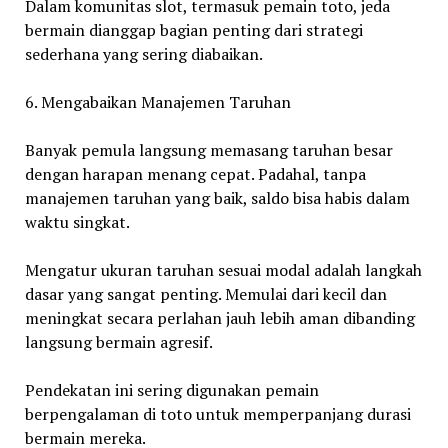
Dalam komunitas slot, termasuk pemain toto, jeda
bermain dianggap bagian penting dari strategi
sederhana yang sering diabaikan.
6. Mengabaikan Manajemen Taruhan
Banyak pemula langsung memasang taruhan besar
dengan harapan menang cepat. Padahal, tanpa
manajemen taruhan yang baik, saldo bisa habis dalam
waktu singkat.
Mengatur ukuran taruhan sesuai modal adalah langkah
dasar yang sangat penting. Memulai dari kecil dan
meningkat secara perlahan jauh lebih aman dibanding
langsung bermain agresif.
Pendekatan ini sering digunakan pemain
berpengalaman di toto untuk memperpanjang durasi
bermain mereka.