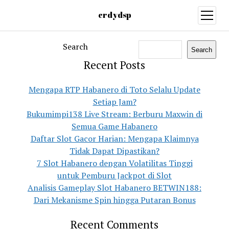
crdydsp
open
menu
Search
Search
Recent Posts
Mengapa RTP Habanero di Toto Selalu Update
Setiap Jam?
Bukumimpi138 Live Stream: Berburu Maxwin di
Semua Game Habanero
Daftar Slot Gacor Harian: Mengapa Klaimnya
Tidak Dapat Dipastikan?
7 Slot Habanero dengan Volatilitas Tinggi
untuk Pemburu Jackpot di Slot
Analisis Gameplay Slot Habanero BETWIN188:
Dari Mekanisme Spin hingga Putaran Bonus
Recent Comments