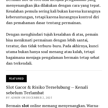
menyenangkan jika dilakukan dengan cara yang tepat.
Kesalahan pemula sering kali bukan karena kurangnya
keberuntungan, tetapi karena kurangnya kontrol diri
dan pemahaman dasar tentang permainan.
Dengan menghindari tujuh kesalahan di atas, pemain
bisa menikmati permainan dengan lebih santai,
teratur, dan tidak terburu-buru. Pada akhirnya, kunci
utama bukan hanya soal menang atau kalah, tetapi
bagaimana menjaga pengalaman bermain tetap sehat
dan terkendali.
FEATURED
Slot Gacor & Risiko Terselubung — Kenali
sebelum Terlambat
BY ADMIN ON DECEMBER 2, 2025
Bermain
slot
online memang menyenangkan. Warna-