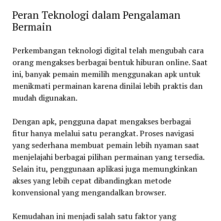
Peran Teknologi dalam Pengalaman
Bermain
Perkembangan teknologi digital telah mengubah cara
orang mengakses berbagai bentuk hiburan online. Saat
ini, banyak pemain memilih menggunakan apk untuk
menikmati permainan karena dinilai lebih praktis dan
mudah digunakan.
Dengan apk, pengguna dapat mengakses berbagai
fitur hanya melalui satu perangkat. Proses navigasi
yang sederhana membuat pemain lebih nyaman saat
menjelajahi berbagai pilihan permainan yang tersedia.
Selain itu, penggunaan aplikasi juga memungkinkan
akses yang lebih cepat dibandingkan metode
konvensional yang mengandalkan browser.
Kemudahan ini menjadi salah satu faktor yang