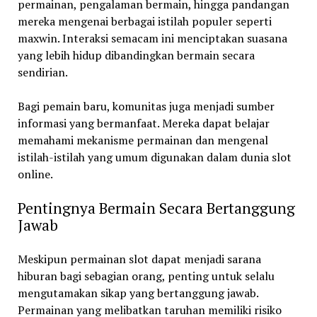
permainan, pengalaman bermain, hingga pandangan
mereka mengenai berbagai istilah populer seperti
maxwin. Interaksi semacam ini menciptakan suasana
yang lebih hidup dibandingkan bermain secara
sendirian.
Bagi pemain baru, komunitas juga menjadi sumber
informasi yang bermanfaat. Mereka dapat belajar
memahami mekanisme permainan dan mengenal
istilah-istilah yang umum digunakan dalam dunia slot
online.
Pentingnya Bermain Secara Bertanggung
Jawab
Meskipun permainan slot dapat menjadi sarana
hiburan bagi sebagian orang, penting untuk selalu
mengutamakan sikap yang bertanggung jawab.
Permainan yang melibatkan taruhan memiliki risiko