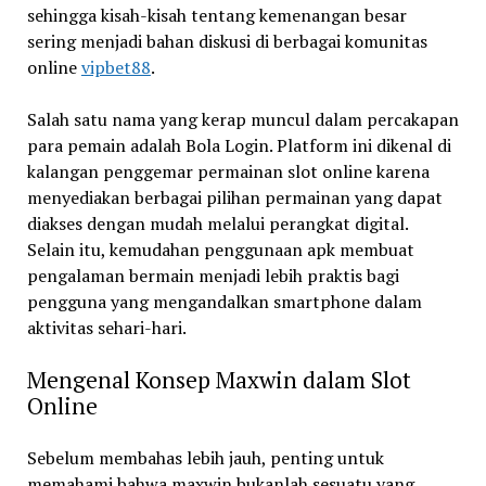
sehingga kisah-kisah tentang kemenangan besar
sering menjadi bahan diskusi di berbagai komunitas
online
vipbet88
.
Salah satu nama yang kerap muncul dalam percakapan
para pemain adalah Bola Login. Platform ini dikenal di
kalangan penggemar permainan slot online karena
menyediakan berbagai pilihan permainan yang dapat
diakses dengan mudah melalui perangkat digital.
Selain itu, kemudahan penggunaan apk membuat
pengalaman bermain menjadi lebih praktis bagi
pengguna yang mengandalkan smartphone dalam
aktivitas sehari-hari.
Mengenal Konsep Maxwin dalam Slot
Online
Sebelum membahas lebih jauh, penting untuk
memahami bahwa maxwin bukanlah sesuatu yang