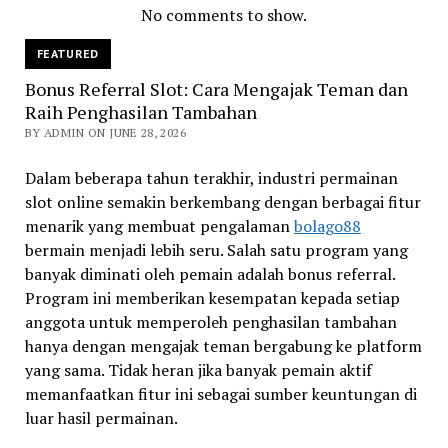
No comments to show.
crdydsp
FEATURED
Bonus Referral Slot: Cara Mengajak Teman dan
Raih Penghasilan Tambahan
BY ADMIN ON JUNE 28, 2026
Dalam beberapa tahun terakhir, industri permainan
slot online semakin berkembang dengan berbagai fitur
menarik yang membuat pengalaman
bolago88
bermain menjadi lebih seru. Salah satu program yang
banyak diminati oleh pemain adalah bonus referral.
Program ini memberikan kesempatan kepada setiap
anggota untuk memperoleh penghasilan tambahan
hanya dengan mengajak teman bergabung ke platform
yang sama. Tidak heran jika banyak pemain aktif
memanfaatkan fitur ini sebagai sumber keuntungan di
luar hasil permainan.