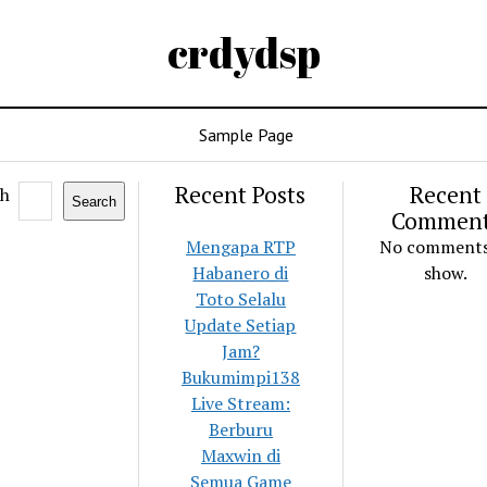
crdydsp
Sample Page
Recent Posts
Recent
ch
Search
Commen
Mengapa RTP
No comments
Habanero di
show.
Toto Selalu
Update Setiap
Jam?
Bukumimpi138
Live Stream:
Berburu
Maxwin di
Semua Game