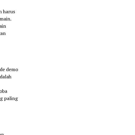
n harus
main.
ain
gan
ode demo
dalah
oba
g paling
an