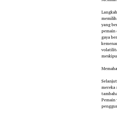
Langkah
memilih 
yang ber
pemain 
gaya be
kemenan
volatil
meskipun
Memaham
Selanjut
mereka m
tambaha
Pemain 
penggun