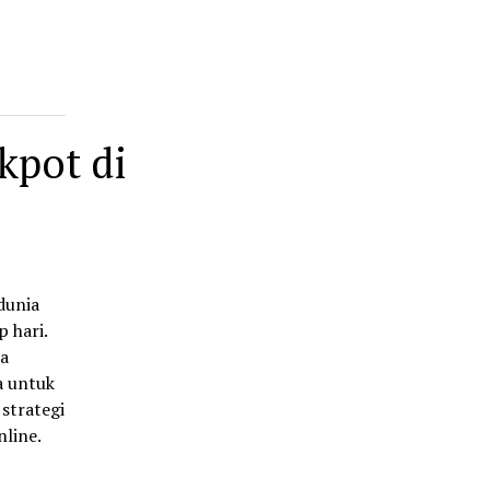
kpot di
dunia
 hari.
a
a untuk
 strategi
line.