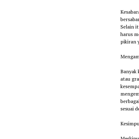
Kesabara
bersaba
Selain i
harus m
pikiran 
Mengamb
Banyak 
atau gr
kesempa
mengemb
berbaga
sesuai 
Kesimpu
Meskipun