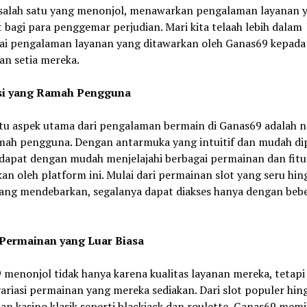
 salah satu yang menonjol, menawarkan pengalaman layanan 
bagi para penggemar perjudian. Mari kita telaah lebih dalam
i pengalaman layanan yang ditawarkan oleh Ganas69 kepada
an setia mereka.
si yang Ramah Pengguna
atu aspek utama dari pengalaman bermain di Ganas69 adalah n
mah pengguna. Dengan antarmuka yang intuitif dan mudah di
dapat dengan mudah menjelajahi berbagai permainan dan fitu
an oleh platform ini. Mulai dari permainan slot yang seru hing
yang mendebarkan, segalanya dapat diakses hanya dengan beb
 Permainan yang Luar Biasa
menonjol tidak hanya karena kualitas layanan mereka, tetapi
ariasi permainan yang mereka sediakan. Dari slot populer hin
n kasino klasik seperti blackjack dan roulette, Ganas69 memil